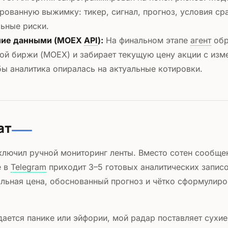
рованную выжимку: тикер, сигнал, прогноз, условия ср
ьные риски.
ние данными (MOEX
API
):
На финальном этапе
агент
обр
й биржи (MOEX) и забирает текущую цену акции с изм
бы аналитика опиралась на актуальные котировки.
ат
ключил ручной мониторинг ленты. Вместо сотен сообще
е в
Telegram
приходит 3–5 готовых аналитических записо
льная цена, обоснованный прогноз и чётко сформулир
дается панике или эйфории, мой радар поставляет сухи