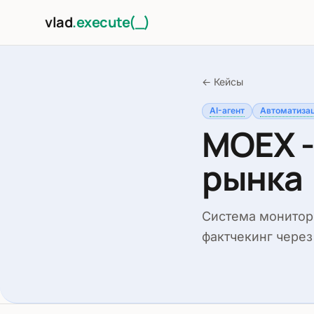
Перейти к содержимому
vlad
.execute(_)
←
Кейсы
AI-агент
Автоматиза
MOEX -
рынка
Система монитор
фактчекинг через 