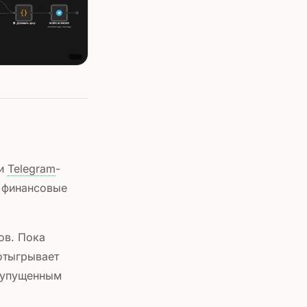
ки
Telegram
-
е финансовые
ов. Пока
 отыгрывает
к упущенным