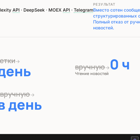
РЕЗУЛЬТАТ
lexity
API
· DeepSeek · MOEX
API
·
Telegram
Вместо сотен сообще
структурированных о
Полный отказ от ручн
новостей.
0 ч
етки
→
 день
вручную
→
Чтение новостей
 вручную
→
в день