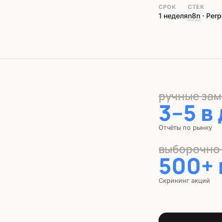
СРОК
СТЕК
1 неделя
n8n
· Perp
ручные зам
3–5 в
Отчёты по рынку
выборочно
500+ 
Скрининг акций