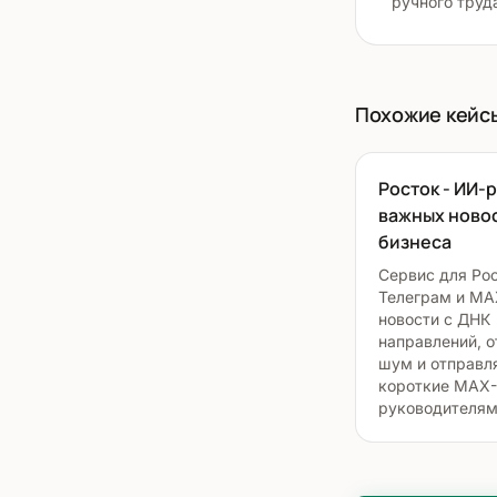
ручного труд
Похожие кейс
Росток - ИИ-
важных ново
бизнеса
Сервис для Рос
Телеграм и MA
новости с ДНК
направлений, о
шум и отправл
короткие MAX-
руководителям