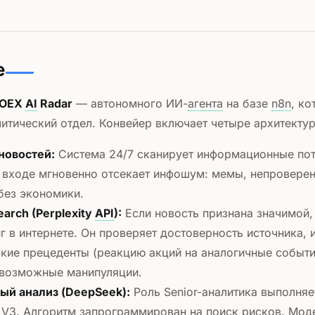
е
OEX
AI
Radar
— автономного ИИ-
агента
на базе
n8n
, ко
литический отдел. Конвейер включает четыре архитектур
новостей:
Система 24/7 сканирует информационные пот
 входе мгновенно отсекает инфошум: мемы, непроверен
без экономики.
arch (Perplexity
API
):
Если новость признана значимой
г в интернете. Он проверяет достоверность источника, 
кие прецеденты (реакцию акций на аналогичные событи
 возможные манипуляции.
ый анализ (DeepSeek):
Роль Senior-аналитика выполня
 V3. Алгоритм запрограммирован на поиск рисков. Мод