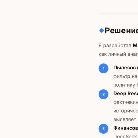
Решени
Я разработал
M
как личный ана
Пылесос 
фильтр на
политику 
Deep Rese
фактчекин
историчес
выявляет
Финансов
DeepSeek