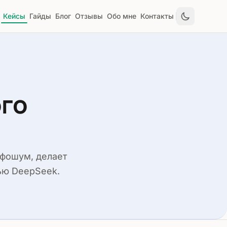
Кейсы
Гайды
Блог
Отзывы
Обо мне
Контакты
ого
фошум, делает
ью DeepSeek.