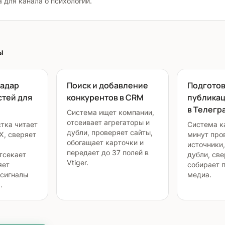
а для канала о психологии.
ы
радар
Поиск и добавление
Подготов
стей для
конкурентов в CRM
публикац
в Телегр
Система ищет компании,
отсеивает агрегаторы и
тка читает
Система к
дубли, проверяет сайты,
X, сверяет
минут про
обогащает карточки и
источники,
передает до 37 полей в
тсекает
дубли, све
Vtiger.
яет
собирает 
сигналы
медиа.
.