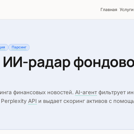
Главная
Услуги
ция
Парсинг
 ИИ-радар фондов
инга финансовых новостей.
AI-агент
фильтрует ин
Perplexity
API
и выдает скоринг активов с помощ