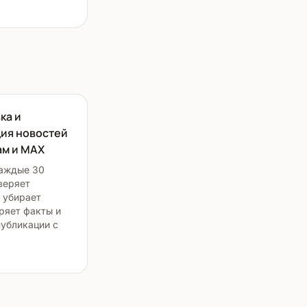
ка и
ия новостей
ам и MAX
аждые 30
веряет
 убирает
ряет факты и
публикации с