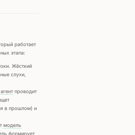
торый работает
ных этапа:
оки. Жёсткий
ные слухи,
,
агент
проводит
ищет
я в прошлом) и
ет
модель
ель формирует