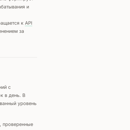
абатывания и
ащается к
API
енением за
ний с
к в день. В
ованный уровень
е, проверенные