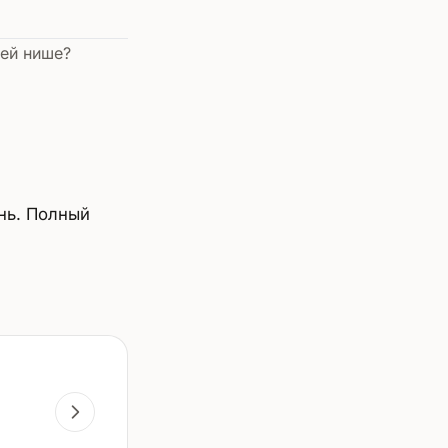
шей нише?
нь. Полный