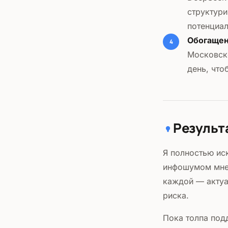
структури
потенциал
Обогаще
Московско
день, что
Результ
Я полностью ис
инфошумом мн
каждой — актуа
риска.
Пока толпа под