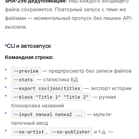
SHA-256 дедупликация:
хеш каждого входящего
файла сохраняется. Повторный запуск с теми же
файлами — моментальный пропуск без лишних
API
-
вызовов.
CLI и автозапуск
Командная строка:
— предпросмотр без записи файлов
--preview
— статистика
БД
--stats
— экспорт истории
--export csv|json|titles
— ручная
--block "Title 1" "Title 2"
блокировка названий
— мульти-
--input папка1 папка2 ...
папочный ввод
,
и т.д. —
--no-artist
--no-publisher