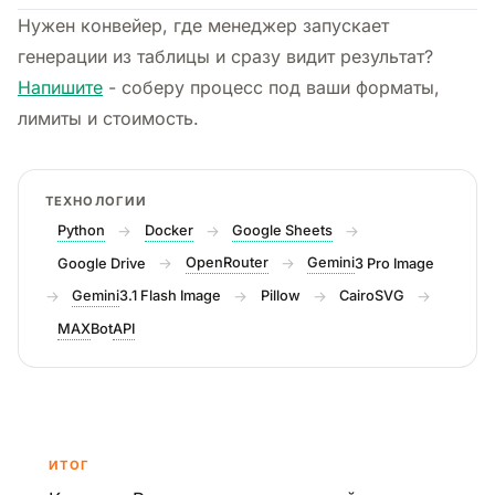
Нужен конвейер, где менеджер запускает
генерации из таблицы и сразу видит результат?
Напишите
- соберу процесс под ваши форматы,
лимиты и стоимость.
ТЕХНОЛОГИИ
Python
→
Docker
→
Google Sheets
→
→
OpenRouter
→
Gemini
Google Drive
3 Pro Image
→
Gemini
→
→
→
3.1 Flash Image
Pillow
CairoSVG
MAX
API
Bot
ИТОГ