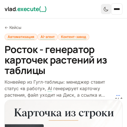
Перейти к содержимому
vlad
.execute(_)
Отк
←
Кейсы
Главная
Автоматизация
AI-агент
Контент-завод
Росток - генератор
Услуги
карточек растений из
Кейсы
таблицы
Гайды
Конвейер из Гугл-таблицы: менеджер ставит
Блог
статус «в работу»,
AI
генерирует карточку
...
растения, файл уходит на Диск, а ссылка и
Отзывы
Р
1 / 1
цена возвращаются в строку.
Обо мне
Контакты