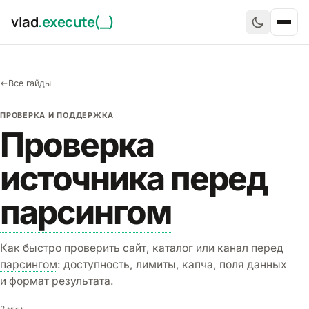
Перейти к содержимому
vlad
.execute(_)
Отк
Главная
←
Все гайды
Услуги
ПРОВЕРКА И ПОДДЕРЖКА
Проверка
Кейсы
источника перед
Гайды
парсингом
Блог
Отзывы
Как быстро проверить сайт, каталог или канал перед
Обо мне
парсингом
: доступность, лимиты, капча, поля данных
и формат результата.
Контакты
2 мин