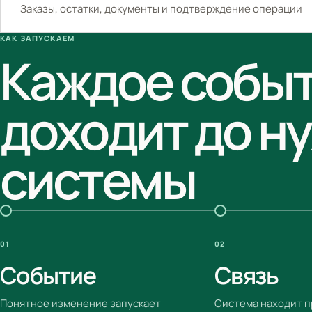
Заказы, остатки, документы и подтверждение операции
КАК ЗАПУСКАЕМ
Каждое собы
доходит до н
системы
01
02
Событие
Связь
Понятное изменение запускает
Система находит 