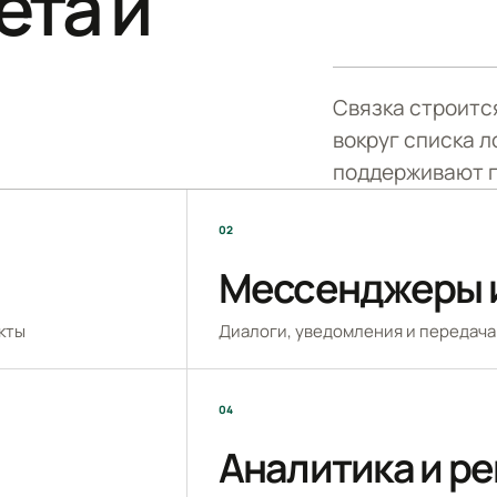
ета и
Связка строится
вокруг списка 
поддерживают п
02
Мессенджеры 
кты
Диалоги, уведомления и передача
04
Аналитика и р