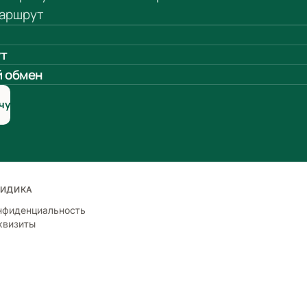
аршрут
т
 обмен
чу
ИДИКА
нфиденциальность
квизиты