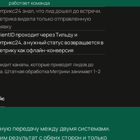
работает команда
итрикс24 знал, что лид дошел до встречи.
етрика видела только отправленную
аявку
lientID проходит через Тильду и
итрикс24, а нужный статус возвращается в
етрику как офлайн-конверсия
идит каналы, которые приводят лидов до
а. Штатная обработка Метрики занимает 1–2
йс
чную передачу между двумя системами.
им результат с обеих сторон и только