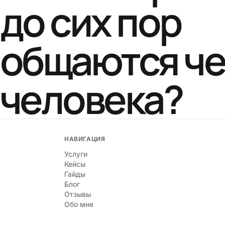
до сих пор
общаются че
человека?
НАВИГАЦИЯ
Услуги
Кейсы
Гайды
Блог
Отзывы
Обо мне