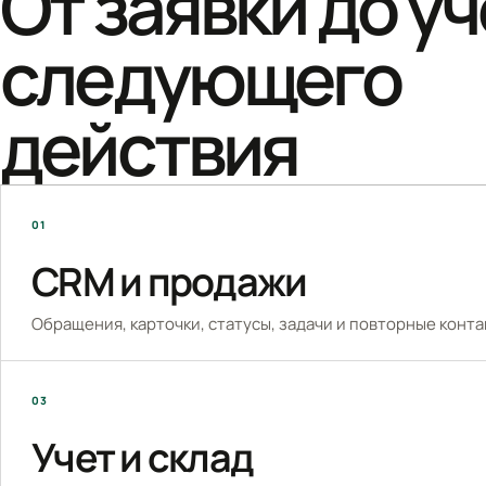
От заявки до уч
следующего
действия
01
CRM и продажи
Обращения, карточки, статусы, задачи и повторные конта
03
Учет и склад