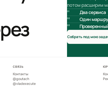
потом расширим м
Два сервиса
01
Один маршру
рез
02
Проверенный
03
Собрать под мою зада
СВЯЗЬ
ЮР
Контакты
Ко
@goutach
Ре
@vladexecute