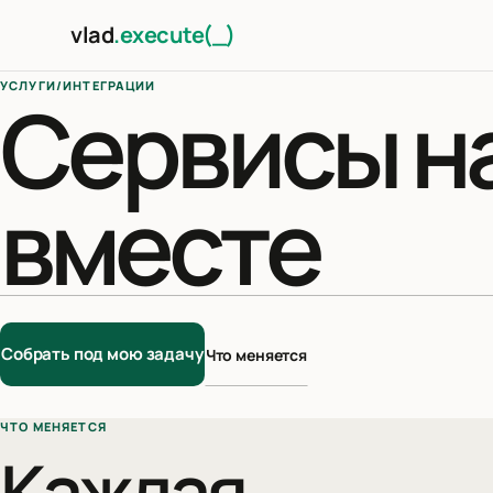
Перейти к содержимому
vlad
.execute(_)
УСЛУГИ
/
ИНТЕГРАЦИИ
Сервисы н
вместе
Собрать под мою задачу
Что меняется
ЧТО МЕНЯЕТСЯ
Каждая