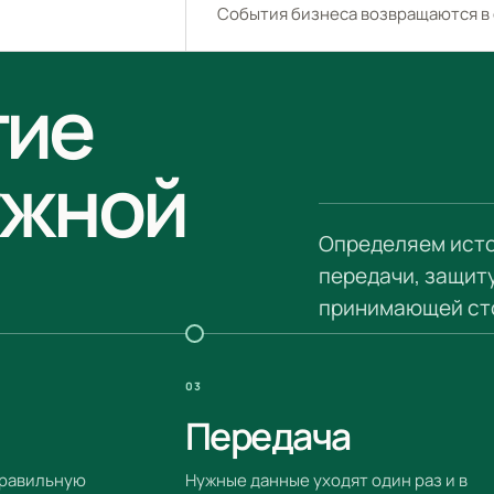
События бизнеса возвращаются в
тие
ужной
Определяем исто
передачи, защиту
принимающей ст
03
Передача
правильную
Нужные данные уходят один раз и в