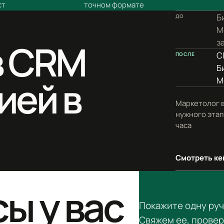
ст
точном формате
Б
ДО
М
в CRM
з
C
ПОСЛЕ
Б
ией в
М
Маркетолог в
нужного этап
часа
Смотреть ке
ы у вас
Покажите одну ру
Свяжем ее, провер