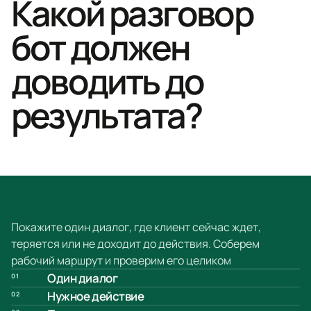
Какой разговор
бот должен
доводить до
результата?
Покажите один диалог, где клиент сейчас ждет,
теряется или не доходит до действия. Соберем
рабочий маршрут и проверим его целиком
Один диалог
01
Нужное действие
02