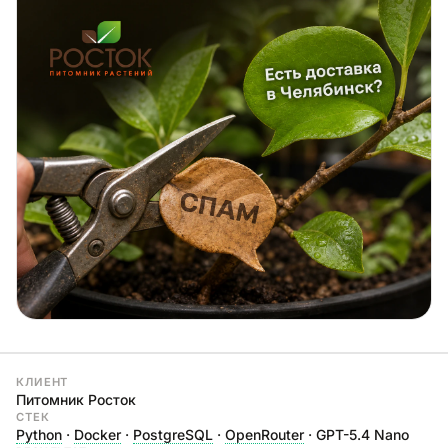
КЛИЕНТ
Питомник Росток
СТЕК
Python
·
Docker
·
PostgreSQL
·
OpenRouter
· GPT-5.4 Nano