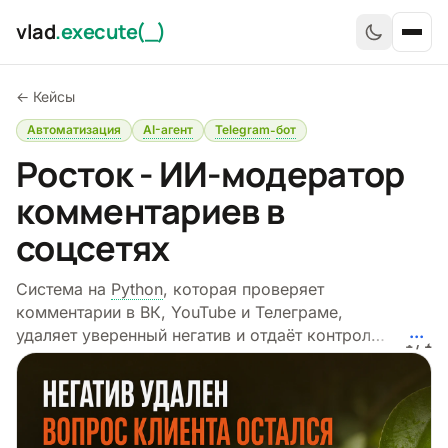
Перейти к содержимому
vlad
.execute(_)
Отк
←
Кейсы
Главная
Автоматизация
AI-агент
Telegram
бот
-
Росток - ИИ-модератор
Услуги
комментариев в
Кейсы
соцсетях
Гайды
Система на
Python
, которая проверяет
Блог
комментарии в ВК, YouTube и Телеграме,
...
удаляет уверенный негатив и отдаёт контроль
Отзывы
Р
1 / 1
SMM через
MAX
и Гугл-таблицу.
Обо мне
Контакты