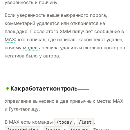
уверенность и причину.
Если уверенность выше выбранного порога,
комментарий удаляется или отклоняется на
площадке. После этого SMM получает сообщение в
MAX
: кто написал, где написал, какой текст удалён,
почему
модель
решила удалить и сколько повторов
негатива было у автора.
Как работает контроль
Управление вынесено в два привычных места:
MAX
и Гугл-таблицу.
В
MAX
есть команды
,
,
/today
/last
,
и
. Там же