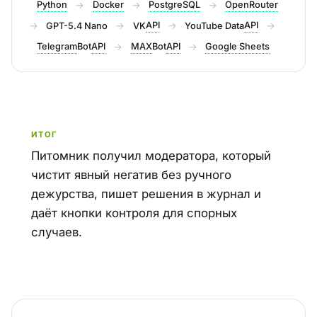
Python
→
Docker
→
PostgreSQL
→
OpenRouter
→
→
API
→
API
→
GPT-5.4 Nano
VK
YouTube Data
Telegram
API
→
MAX
API
→
Google Sheets
Bot
Bot
ИТОГ
Питомник получил модератора, который
чистит явный негатив без ручного
дежурства, пишет решения в журнал и
даёт кнопки контроля для спорных
случаев.